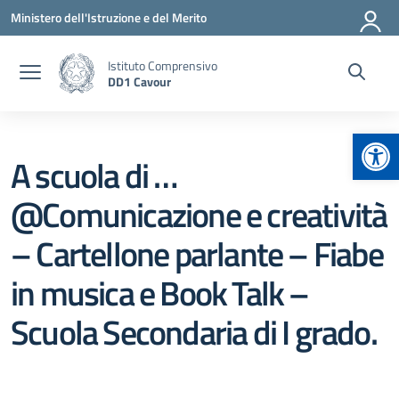
Vai ai contenuti
Vai al menu di navigazione
Vai al footer
Ministero dell'Istruzione e del Merito
Istituto Comprensivo
DD1 Cavour
Apr
A scuola di …
@Comunicazione e creatività
– Cartellone parlante – Fiabe
in musica e Book Talk –
Scuola Secondaria di I grado.