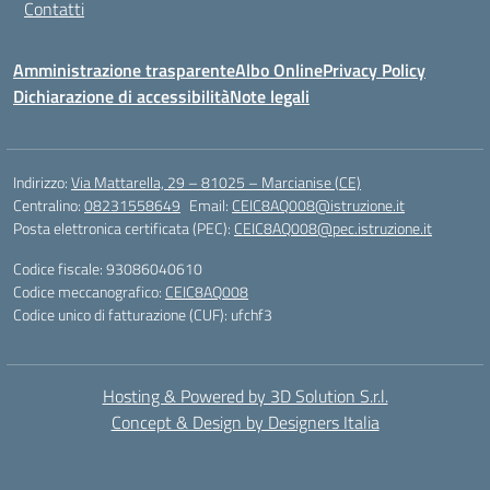
Contatti
Amministrazione trasparente
Albo Online
Privacy Policy
Dichiarazione di accessibilità
Note legali
Indirizzo:
Via Mattarella, 29 – 81025 – Marcianise (CE)
Centralino:
08231558649
Email:
CEIC8AQ008@istruzione.it
Posta elettronica certificata (PEC):
CEIC8AQ008@pec.istruzione.it
Codice fiscale: 93086040610
Codice meccanografico:
CEIC8AQ008
Codice unico di fatturazione (CUF): ufchf3
Hosting & Powered by 3D Solution S.r.l.
Concept & Design by Designers Italia