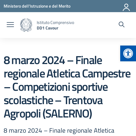
Vai ai contenuti
Vai al menu di navigazione
Vai al footer
Ministero dell'Istruzione e del Merito
Istituto Comprensivo
DD1 Cavour
Apr
8 marzo 2024 – Finale
regionale Atletica Campestre
– Competizioni sportive
scolastiche – Trentova
Agropoli (SALERNO)
8 marzo 2024 – Finale regionale Atletica