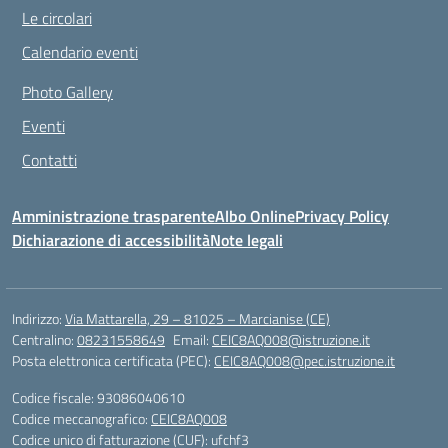
Le circolari
Calendario eventi
Photo Gallery
Eventi
Contatti
Amministrazione trasparente
Albo Online
Privacy Policy
Dichiarazione di accessibilità
Note legali
Indirizzo:
Via Mattarella, 29 – 81025 – Marcianise (CE)
Centralino:
08231558649
Email:
CEIC8AQ008@istruzione.it
Posta elettronica certificata (PEC):
CEIC8AQ008@pec.istruzione.it
Codice fiscale: 93086040610
Codice meccanografico:
CEIC8AQ008
Codice unico di fatturazione (CUF): ufchf3