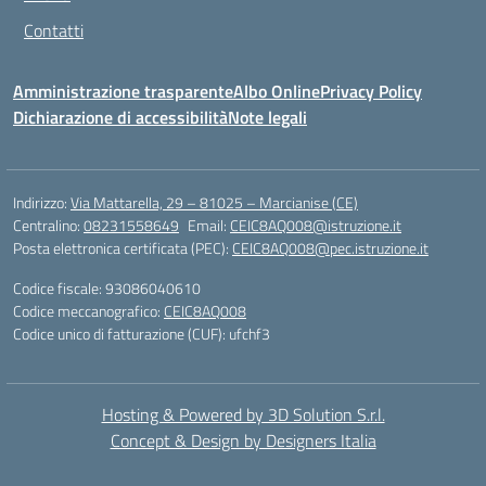
Contatti
Amministrazione trasparente
Albo Online
Privacy Policy
Dichiarazione di accessibilità
Note legali
Indirizzo:
Via Mattarella, 29 – 81025 – Marcianise (CE)
Centralino:
08231558649
Email:
CEIC8AQ008@istruzione.it
Posta elettronica certificata (PEC):
CEIC8AQ008@pec.istruzione.it
Codice fiscale: 93086040610
Codice meccanografico:
CEIC8AQ008
Codice unico di fatturazione (CUF): ufchf3
Hosting & Powered by 3D Solution S.r.l.
Concept & Design by Designers Italia