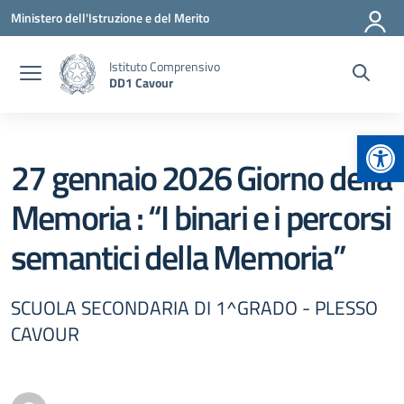
Vai ai contenuti
Vai al menu di navigazione
Vai al footer
Ministero dell'Istruzione e del Merito
Istituto Comprensivo
DD1 Cavour
Apr
27 gennaio 2026 Giorno della
Memoria : “I binari e i percorsi
semantici della Memoria”
SCUOLA SECONDARIA DI 1^GRADO - PLESSO
CAVOUR