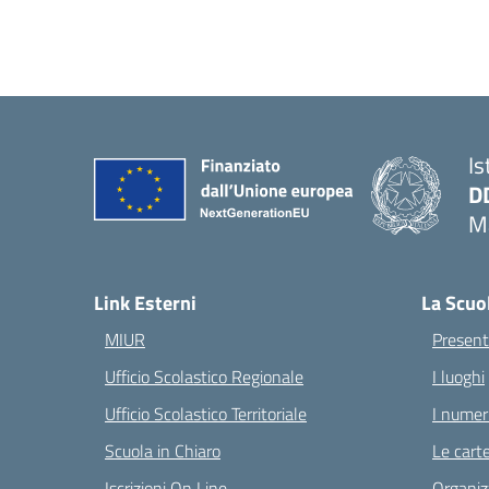
Is
D
Ma
— 
Link Esterni
La Scuo
MIUR
Present
Ufficio Scolastico Regionale
I luoghi
Ufficio Scolastico Territoriale
I numeri
Scuola in Chiaro
Le carte
Iscrizioni On Line
Organiz