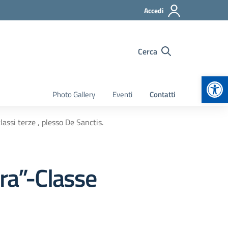
Accedi
Cerca
Apr
Photo Gallery
Eventi
Contatti
assi terze , plesso De Sanctis.
rra”-Classe