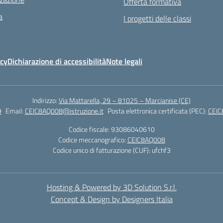
Offerta formativa
a
I progetti delle classi
icy
Dichiarazione di accessibilità
Note legali
Indirizzo:
Via Mattarella, 29 – 81025 – Marcianise (CE)
9
Email:
CEIC8AQ008@istruzione.it
Posta elettronica certificata (PEC):
CEIC
Codice fiscale: 93086040610
Codice meccanografico:
CEIC8AQ008
Codice unico di fatturazione (CUF): ufchf3
Hosting & Powered by 3D Solution S.r.l.
Concept & Design by Designers Italia