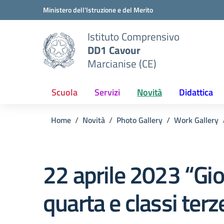
Vai ai contenuti
Vai al menu di navigazione
Vai al footer
Ministero dell'Istruzione e del Merito
Istituto Comprensivo
DD1 Cavour
Marcianise (CE)
Scuola
Servizi
Novità
Didattica
Home
Novità
Photo Gallery
Work Gallery
22 aprile 2023 “Gio
quarta e classi terz