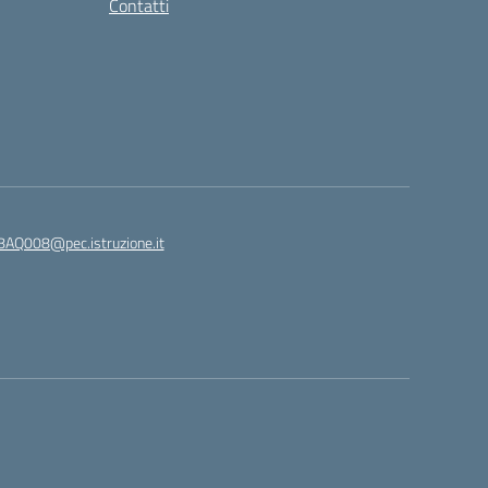
Contatti
8AQ008@pec.istruzione.it