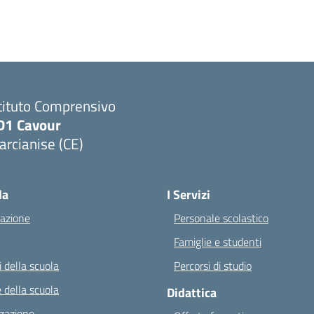
tituto Comprensivo
D1 Cavour
rcianise (CE)
Visita la pagina iniziale della scuola
la
I Servizi
azione
Personale scolastico
Famiglie e studenti
 della scuola
Percorsi di studio
 della scuola
Didattica
zazione