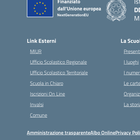
Is
D
Ma
— 
Link Esterni
La Scuo
MIUR
Present
Ufficio Scolastico Regionale
I luoghi
Ufficio Scolastico Territoriale
I numeri
Scuola in Chiaro
Le carte
Iscrizioni On Line
Organiz
Invalsi
La stori
Comune
Amministrazione trasparente
Albo Online
Privacy Pol