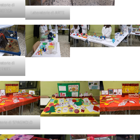
atorio di
BOTICA
Laboratorio di ARTE
atorio di
IENZE
torio di SPAGNOLO