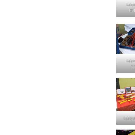
Labor
RO
Labor
SC
Labora