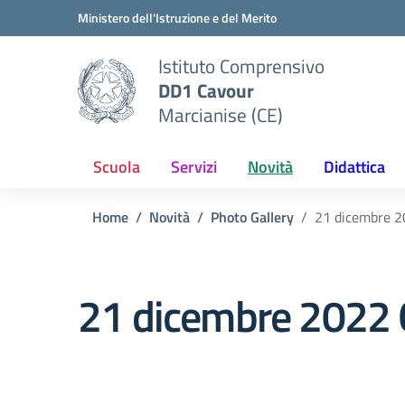
Vai ai contenuti
Vai al menu di navigazione
Vai al footer
Ministero dell'Istruzione e del Merito
Istituto Comprensivo
DD1 Cavour
Marcianise (CE)
Scuola
Servizi
Novità
Didattica
Home
Novità
Photo Gallery
21 dicembre 2
21 dicembre 2022 