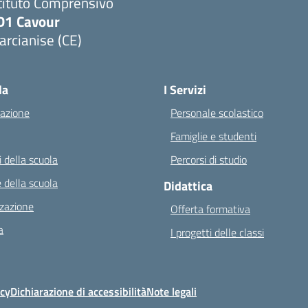
tituto Comprensivo
D1 Cavour
rcianise (CE)
Visita la pagina iniziale della scuola
la
I Servizi
azione
Personale scolastico
Famiglie e studenti
 della scuola
Percorsi di studio
 della scuola
Didattica
zazione
Offerta formativa
a
I progetti delle classi
icy
Dichiarazione di accessibilità
Note legali