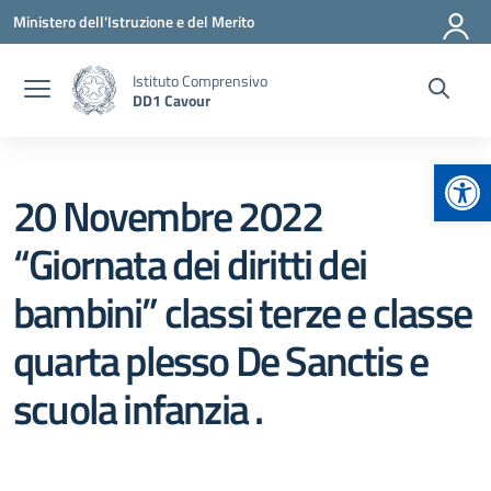
Vai ai contenuti
Vai al menu di navigazione
Vai al footer
Ministero dell'Istruzione e del Merito
Istituto Comprensivo
DD1 Cavour
Apr
20 Novembre 2022
“Giornata dei diritti dei
bambini” classi terze e classe
quarta plesso De Sanctis e
scuola infanzia .