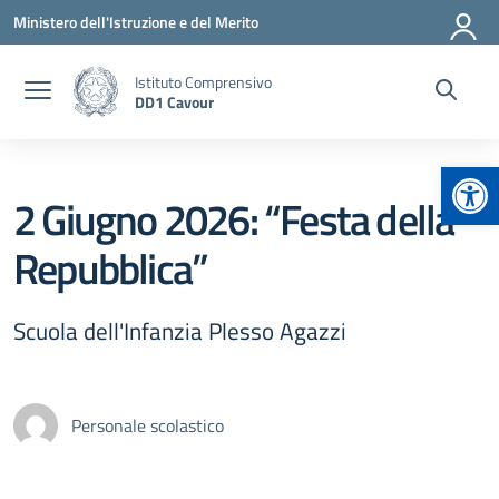
Vai ai contenuti
Vai al menu di navigazione
Vai al footer
Ministero dell'Istruzione e del Merito
Istituto Comprensivo
DD1 Cavour
Apr
2 Giugno 2026: “Festa della
Repubblica”
Scuola dell'Infanzia Plesso Agazzi
Personale scolastico