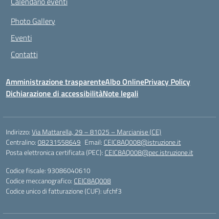
Calendario eventi
Photo Gallery
Eventi
Contatti
Amministrazione trasparente
Albo Online
Privacy Policy
Dichiarazione di accessibilità
Note legali
Indirizzo:
Via Mattarella, 29 – 81025 – Marcianise (CE)
Centralino:
08231558649
Email:
CEIC8AQ008@istruzione.it
Posta elettronica certificata (PEC):
CEIC8AQ008@pec.istruzione.it
Codice fiscale: 93086040610
Codice meccanografico:
CEIC8AQ008
Codice unico di fatturazione (CUF): ufchf3