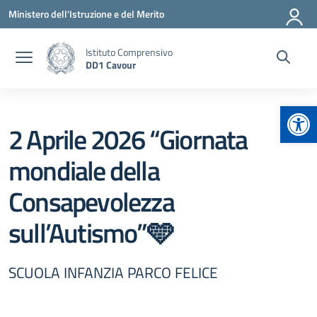
Vai ai contenuti
Vai al menu di navigazione
Vai al footer
Ministero dell'Istruzione e del Merito
Istituto Comprensivo
DD1 Cavour
Apr
2 Aprile 2026 “Giornata
mondiale della
Consapevolezza
sull’Autismo”🩵
SCUOLA INFANZIA PARCO FELICE