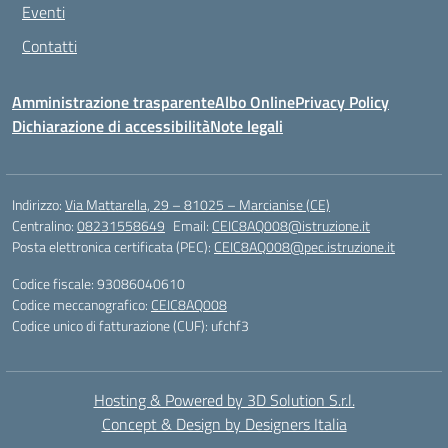
Eventi
Contatti
Amministrazione trasparente
Albo Online
Privacy Policy
Dichiarazione di accessibilità
Note legali
Indirizzo:
Via Mattarella, 29 – 81025 – Marcianise (CE)
Centralino:
08231558649
Email:
CEIC8AQ008@istruzione.it
Posta elettronica certificata (PEC):
CEIC8AQ008@pec.istruzione.it
Codice fiscale: 93086040610
Codice meccanografico:
CEIC8AQ008
Codice unico di fatturazione (CUF): ufchf3
Hosting & Powered by 3D Solution S.r.l.
Concept & Design by Designers Italia