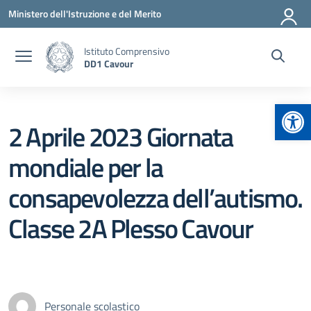
Vai ai contenuti
Vai al menu di navigazione
Vai al footer
Ministero dell'Istruzione e del Merito
Istituto Comprensivo
DD1 Cavour
Apr
2 Aprile 2023 Giornata
mondiale per la
consapevolezza dell’autismo.
Classe 2A Plesso Cavour
Personale scolastico