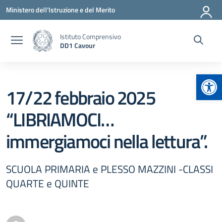
Vai ai contenuti
Vai al menu di navigazione
Vai al footer
Ministero dell'Istruzione e del Merito
Istituto Comprensivo
DD1 Cavour
Apr
17/22 febbraio 2025
“LIBRIAMOCI…
immergiamoci nella lettura”.
SCUOLA PRIMARIA e PLESSO MAZZINI -CLASSI
QUARTE e QUINTE