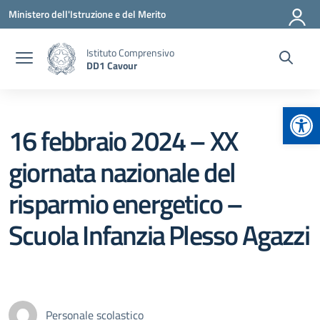
Vai ai contenuti
Vai al menu di navigazione
Vai al footer
Ministero dell'Istruzione e del Merito
Istituto Comprensivo
DD1 Cavour
Apr
16 febbraio 2024 – XX
giornata nazionale del
risparmio energetico –
Scuola Infanzia Plesso Agazzi
Personale scolastico