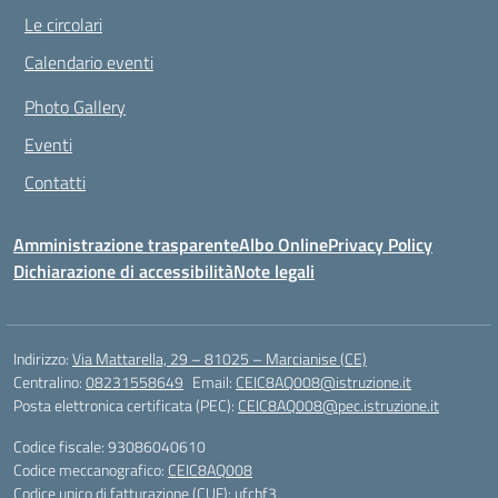
Le circolari
Calendario eventi
Photo Gallery
Eventi
Contatti
Amministrazione trasparente
Albo Online
Privacy Policy
Dichiarazione di accessibilità
Note legali
Indirizzo:
Via Mattarella, 29 – 81025 – Marcianise (CE)
Centralino:
08231558649
Email:
CEIC8AQ008@istruzione.it
Posta elettronica certificata (PEC):
CEIC8AQ008@pec.istruzione.it
Codice fiscale: 93086040610
Codice meccanografico:
CEIC8AQ008
Codice unico di fatturazione (CUF): ufchf3