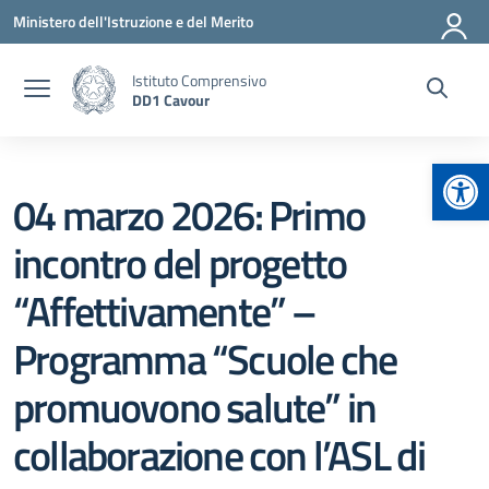
Vai ai contenuti
Vai al menu di navigazione
Vai al footer
Ministero dell'Istruzione e del Merito
Istituto Comprensivo
DD1 Cavour
Apr
04 marzo 2026: Primo
incontro del progetto
“Affettivamente” –
Programma “Scuole che
promuovono salute” in
collaborazione con l’ASL di