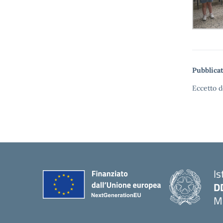
Pubblicat
Eccetto d
Is
D
Ma
— 