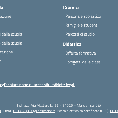
la
I Servizi
azione
Personale scolastico
Famiglie e studenti
 della scuola
Percorsi di studio
 della scuola
Didattica
zazione
Offerta formativa
a
I progetti delle classi
icy
Dichiarazione di accessibilità
Note legali
Indirizzo:
Via Mattarella, 29 – 81025 – Marcianise (CE)
9
Email:
CEIC8AQ008@istruzione.it
Posta elettronica certificata (PEC):
CEIC