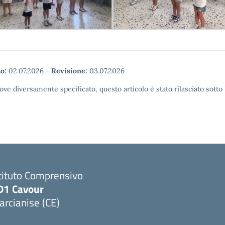
o:
02.07.2026
-
Revisione:
03.07.2026
ove diversamente specificato, questo articolo è stato rilasciato sott
tituto Comprensivo
D1 Cavour
rcianise (CE)
Visita la pagina iniziale della scuola