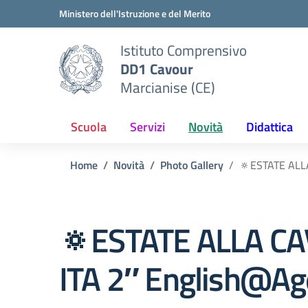
Vai ai contenuti
Vai al menu di navigazione
Vai al footer
Ministero dell'Istruzione e del Merito
Istituto Comprensivo
DD1 Cavour
Marcianise (CE)
Scuola
Servizi
Novità
Didattica
Home
Novità
Photo Gallery
🔅ESTATE ALL
🔅ESTATE ALLA CA
ITA 2″ English@Ag