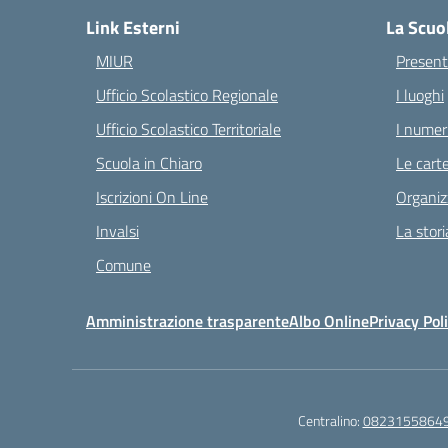
Link Esterni
La Scuo
MIUR
Present
Ufficio Scolastico Regionale
I luoghi
Ufficio Scolastico Territoriale
I numeri
Scuola in Chiaro
Le carte
Iscrizioni On Line
Organiz
Invalsi
La stori
Comune
Amministrazione trasparente
Albo Online
Privacy Pol
Centralino:
0823155864